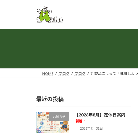
コ
ナ
ン
ビ
テ
ゲ
ン
ー
ツ
シ
へ
ョ
ス
ン
キ
に
ッ
移
プ
動
HOME
ブログ
ブログ
乳製品によって「骨粗しょう
最近の投稿
【2026年8月】定休日案内
お知らせ
新着!!
2026年7月31日