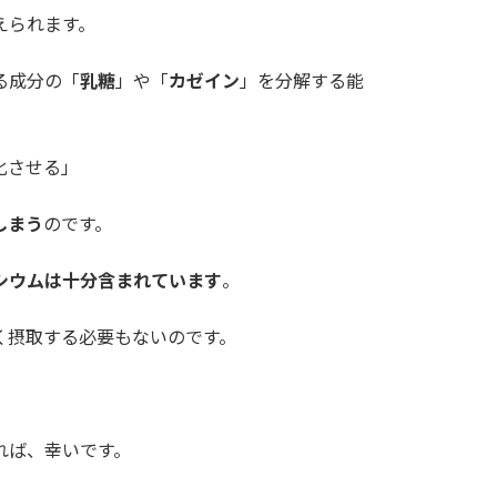
えられます。
る成分の「
乳糖
」や「
カゼイン
」を分解する能
化させる」
しまう
のです。
シウムは十分含まれています
。
く摂取する必要もないのです。
れば、幸いです。