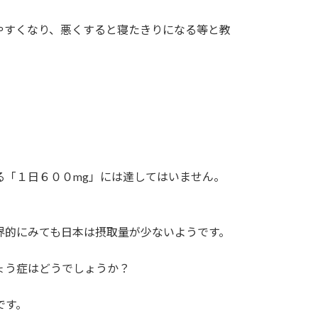
やすくなり、悪くすると寝たきりになる等と教
る「１日６００mg」には達してはいません。
界的にみても日本は摂取量が少ないようです。
ょう症はどうでしょうか？
です。