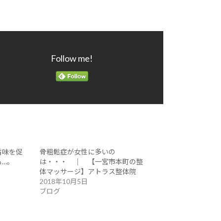
Follow me!
旨味を促
骨粗鬆症が女性に多いの
も…。
は・・・ ｜ 【一宮市本町の整
体マッサージ】アトラス整体院
2018年10月5日
ブログ