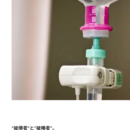
日
時
:
"被爆者"と"被曝者"。