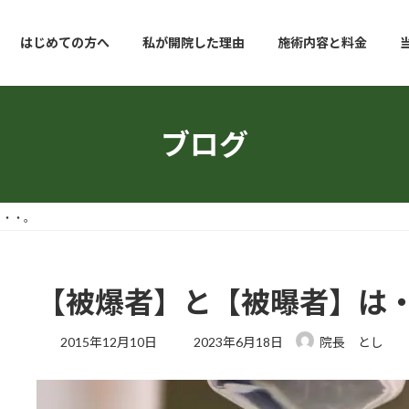
はじめての方へ
私が開院した理由
施術内容と料金
ブログ
・・・。
【被爆者】と【被曝者】は
最
2015年12月10日
2023年6月18日
院長 とし
終
更
新