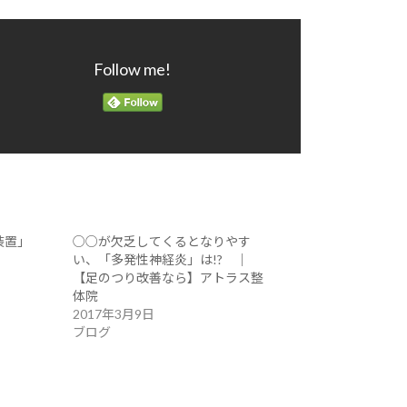
Follow me!
装置」
○○が欠乏してくるとなりやす
い、「多発性神経炎」は!? ｜
【足のつり改善なら】アトラス整
体院
2017年3月9日
ブログ