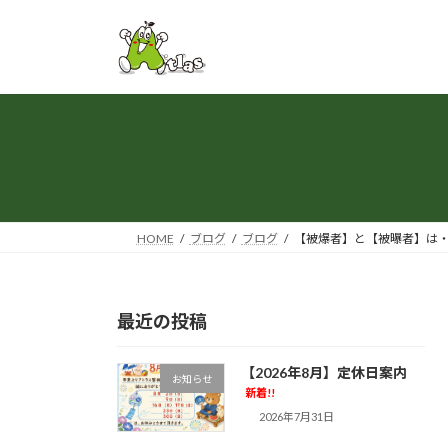
コ
ナ
ン
ビ
テ
ゲ
ン
ー
ツ
シ
へ
ョ
ス
ン
キ
に
ッ
移
プ
動
HOME
ブログ
ブログ
【被爆者】と【被曝者】は
最近の投稿
【2026年8月】定休日案内
お知らせ
新着!!
2026年7月31日