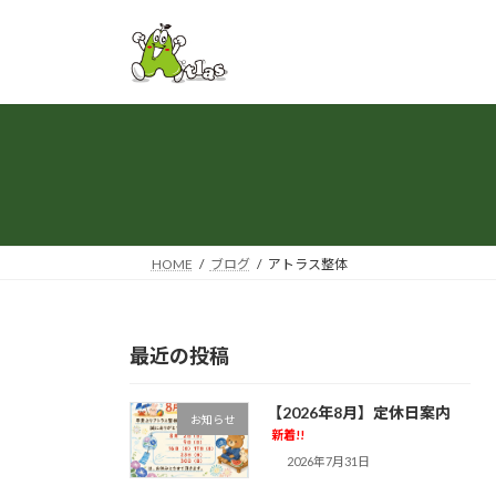
コ
ナ
ン
ビ
テ
ゲ
ン
ー
ツ
シ
へ
ョ
ス
ン
キ
に
ッ
移
プ
動
HOME
ブログ
アトラス整体
最近の投稿
【2026年8月】定休日案内
お知らせ
新着!!
2026年7月31日