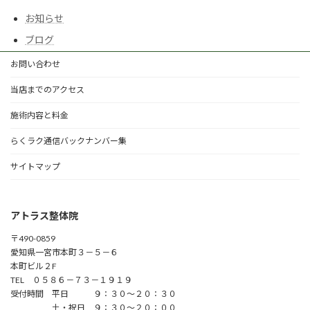
お知らせ
ブログ
お問い合わせ
当店までのアクセス
施術内容と料金
らくラク通信バックナンバー集
サイトマップ
アトラス整体院
〒490-0859
愛知県一宮市本町３－５－６
本町ビル２F
TEL ０５８６－７３－１９１９
受付時間 平日 ９：３０～２０：３０
土・祝日 ９：３０～２０：００